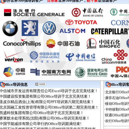
部分世界500强培训客户
百余家
世界500强客户，
数千家
企业级客户
Office培训信息
Office
中信城市开发运营有限责任公司Excel培训于北京完美结束！
·
北京银行Offic
中国建设投资集团有限公司Office培训于北京完美结束！
·
康菲石油Office培训学
圣皮尔精品酒业(上海)有限公司PPT培训第六期完美结束！
·
移动Office培
北京国融工发投资管理有限公司Office培训第二期完美结束！
·
卡特彼勒Offic
凯盛科技集团有限公司Office培训于北京完美结束！
·
联通Office
赛莱默水处理系统(沈阳)有限公司Office培训完美结束！
·
农行Office培
中国节能减排有限公司举行的Office培训圆满结束!