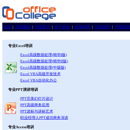
首页
|
培训课程
|
培训客户
|
客户评估
|
培训讲师
|
培训信息
|
开班信息
专业Excel培训
·
Excel高级数据处理(精华I版)
·
Excel高级数据处理(精华II版)
·
Excel高级数据处理(中级版)
·
Excel VBA高级开发技术
·
Excel VBA自动化办公
专业PPT演讲培训
·
PPT完美幻灯片设计
·
PPT高级商务应用
·
PPT述标与讲标艺术
·
职业经理人PPT成功商务演讲
专业Access培训