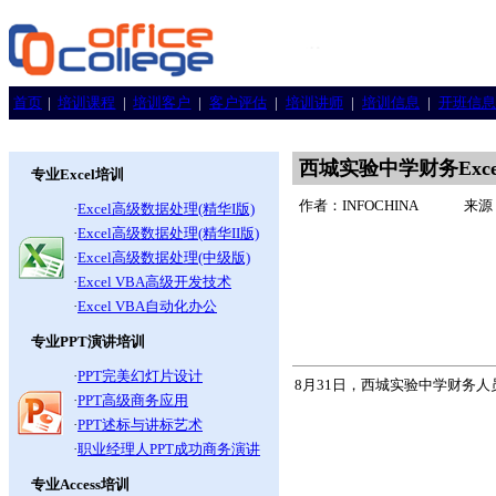
首页
|
培训课程
|
培训客户
|
客户评估
|
培训讲师
|
培训信息
|
开班信息
西城实验中学财务Exc
专业Excel培训
作者：INFOCHINA
来源：
·
Excel高级数据处理(精华I版)
·
Excel高级数据处理(精华II版)
·
Excel高级数据处理(中级版)
·
Excel VBA高级开发技术
·
Excel VBA自动化办公
专业PPT演讲培训
·
PPT完美幻灯片设计
8月31日，西城实验中学财务人员
·
PPT高级商务应用
·
PPT述标与讲标艺术
·
职业经理人PPT成功商务演讲
专业Access培训