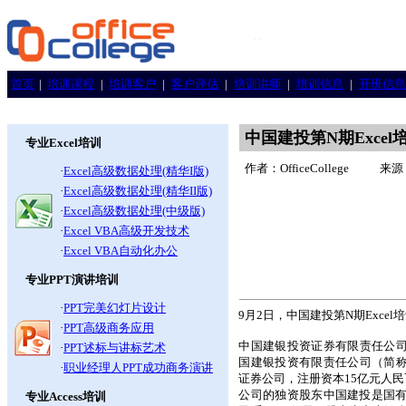
首页
|
培训课程
|
培训客户
|
客户评估
|
培训讲师
|
培训信息
|
开班信息
中国建投第N期Exce
专业Excel培训
作者：OfficeCollege
来源：
·
Excel高级数据处理(精华I版)
·
Excel高级数据处理(精华II版)
·
Excel高级数据处理(中级版)
·
Excel VBA高级开发技术
·
Excel VBA自动化办公
专业PPT演讲培训
·
PPT完美幻灯片设计
9月2日，中国建投第N期Exce
·
PPT高级商务应用
中国建银投资证券有限责任公司
·
PPT述标与讲标艺术
国建银投资有限责任公司（简称
·
职业经理人PPT成功商务演讲
证券公司，注册资本15亿元人民币
公司的独资股东中国建投是国
专业Access培训