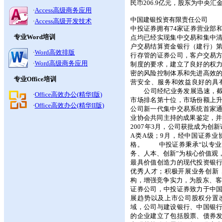
民币206.9亿元，股东为中
·
Access高级商务应用
中国建银投资有限责任公司
·
Access高级开发技术
中投证券拥有74家证券营业部
专业Word培训
点均已经实现集中交易和集中
户交易结算资金银行（建行）
·
Word高效排版
行存管的证券公司，客户交易
·
Word高级商务应用
制度的要求，建立了良好的权
密的风险控制体系和先进高效
专业Office培训
营安全、服务和效益良好的具
公司经纪业务发展迅速，截至0
·
Office高效办公(精华I版)
市场排名第十位，市场份额上
·
Office高效办公(精华II版)
公司新一代集中交易系统首家
业协会共同主持的成果鉴定，
2007年3月，公司获批成为创
A类A级；9月，经中国证券
格。 中投证券秉承“以专业
务、人本、创新”为核心价值观
最具价值创造力的现代投资银
优秀人才；积极开展业务创新
构，增强竞争实力，为股东、
证券公司，中投证券致力于中
展趋势以及上市公司股权分置
域，公司与建设银行、中国银
的企业建立了包括股票、债券