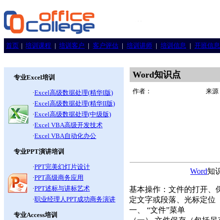
首页
|
培训课程
|
培训客户
|
客户评估
|
培训讲师
|
培训信息
|
开班信息
Word知识点
专业Excel培训
作者：
来源
·
Excel高级数据处理(精华I版)
·
Excel高级数据处理(精华II版)
·
Excel高级数据处理(中级版)
·
Excel VBA高级开发技术
·
Excel VBA自动化办公
专业PPT演讲培训
·
PPT完美幻灯片设计
Word
知
·
PPT高级商务应用
·
PPT述标与讲标艺术
基本操作：文件的打开、
·
职业经理人PPT成功商务演讲
定文字或段落、光标定位
一、 “文件”菜单
专业Access培训