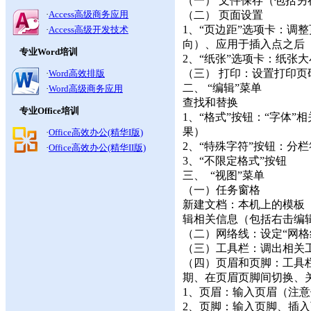
（一） 文件保存（包括另
·
Access高级商务应用
（二） 页面设置
1、“页边距”选项卡：调
·
Access高级开发技术
向）、应用于插入点之后
专业Word培训
2、“纸张”选项卡：纸张大
（三） 打印：设置打印
·
Word高效排版
二、 “编辑”菜单
·
Word高级商务应用
查找和替换
专业Office培训
1、“格式”按钮：“字体
果）
·
Office高效办公(精华I版)
2、“特殊字符”按钮：分栏
·
Office高效办公(精华II版)
3、“不限定格式”按钮
三、 “视图”菜单
（一）任务窗格
新建文档：本机上的模板
辑相关信息（包括右击编
（二）网络线：设定“网格
（三）工具栏：调出相关
（四）页眉和页脚：工具
期、在页眉页脚间切换、
1、页眉：输入页眉（注意
2、页脚：输入页脚、插